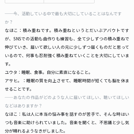
──今、活動している中で最も大切にしていることはなんです
か？
なほこ：積み重ねです。積み重ねというとだいぶアバウトです
が、SNSでの活動も曲作りも練習も、全て少しずつの積み重ねで
伸びていき、届いて欲しい人の元に少しずつ届くものだと思って
いるので、何事も忍耐強く積み重ねていくことを大切にしていま
す。
ユウタ：睡眠、食事。自分に素直になること。
アサヒ。：睡眠の質を向上させて、睡眠時間が短くても脳を休ま
せることです。
──あなたの作品がどのような人に届いてほしい、聴いてほしい
などはありますか？
なほこ：私は人に本当の悩み事を話すのが苦手で、そんな時はい
つも音楽に助けられていました。音楽を聞くと、不思議と少し気
分が晴れるようなきがしました。