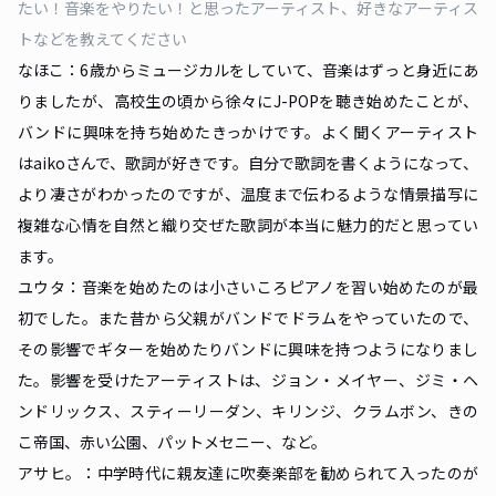
たい！音楽をやりたい！と思ったアーティスト、好きなアーティス
トなどを教えてください
なほこ：6歳からミュージカルをしていて、音楽はずっと身近にあ
りましたが、高校生の頃から徐々にJ-POPを聴き始めたことが、
バンドに興味を持ち始めたきっかけです。よく聞くアーティスト
はaikoさんで、歌詞が好きです。自分で歌詞を書くようになって、
より凄さがわかったのですが、温度まで伝わるような情景描写に
複雑な心情を自然と織り交ぜた歌詞が本当に魅力的だと思ってい
ます。
ユウタ：音楽を始めたのは小さいころピアノを習い始めたのが最
初でした。また昔から父親がバンドでドラムをやっていたので、
その影響でギターを始めたりバンドに興味を持つようになりまし
た。影響を受けたアーティストは、ジョン・メイヤー、ジミ・ヘ
ンドリックス、スティーリーダン、キリンジ、クラムボン、きの
こ帝国、赤い公園、パットメセニー、など。
アサヒ。：中学時代に親友達に吹奏楽部を勧められて入ったのが