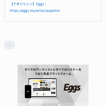
【アオジャシン】Eggs：
https://eggs.mu/artist/aojashin
+