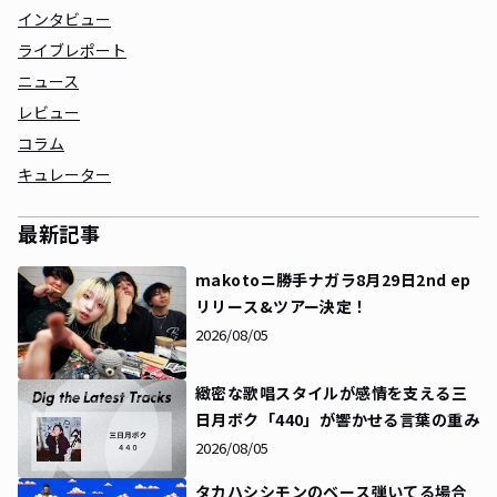
インタビュー
ライブレポート
ニュース
レビュー
コラム
キュレーター
最新記事
makotoニ勝手ナガラ8月29日2nd ep
リリース&ツアー決定！
2026/08/05
緻密な歌唱スタイルが感情を支える――三
日月ボク「440」が響かせる言葉の重み
2026/08/05
タカハシシモンのベース弾いてる場合