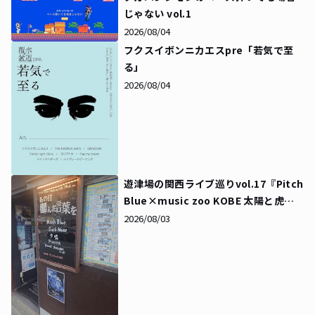
じゃない vol.1
2026/08/04
フクスイボンニカエスpre「若気で至
る」
2026/08/04
遊津場の関西ライブ巡りvol.17『Pitch
Blue×music zoo KOBE 太陽と虎
pre「あの日選んだ言葉を」』
2026/08/03