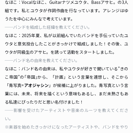
なほこ：Vocalなほこ、Guitarナツメユウタ、Bassアサヒ。の3人
組です。私とユウタが作詞作曲を行なっています。アレンジはゆ
うたを中心にみんなで考えています。
──バンドを結成した経緯を教えてください。
なほこ：2025年夏、私が以前組んでいたバンドを手伝っていたユ
ウタと意気投合したことがきっかけで結成しました！その後、ユ
ウタが同級生のアサヒ。を誘って活動をスタートしました。
──バンド名の由来を教えてください。
なほこ：バンド名の由来は、私やユウタが好きで聞いている”きの
こ帝国”の｢帝国｣から、「計画」という言葉を連想し、そこから
「青写真=
アオジャシン
」が候補に上がりました。青写真という言
葉には、未来、将来を描くという意味もあるし、まだ未熟さもあ
る私達にぴったりだと思い名付けました！
──影響を受けたアーティストや音楽のルーツを教えてくださ
い。
※楽器を始めたきっかけになったアーティストや、バンドをやり