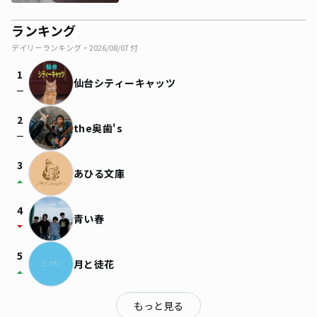
ランキング
デイリーランキング・
2026/08/07
付
1
仙台シティーキャッツ
check_indeterminate_small
2
the奥歯's
check_indeterminate_small
3
あひる文庫
arrow_drop_up
4
青い春
arrow_drop_down
5
月と徒花
arrow_drop_up
もっと見る