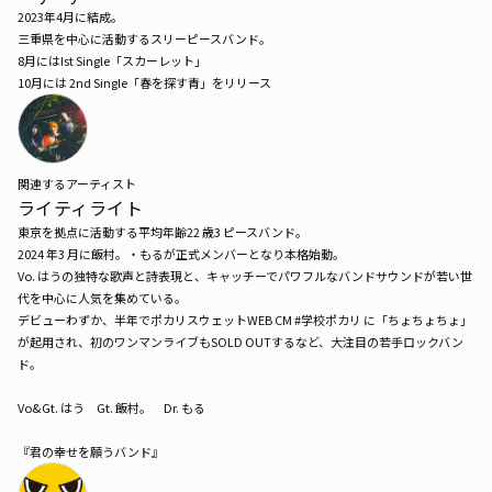
2023年4月に結成。

三重県を中心に活動するスリーピースバンド。

8月にはIst Single「スカーレット」

10月には 2nd Single「春を探す青」をリリース
関連するアーティスト
ライティライト
東京を拠点に活動する平均年齢22 歳3 ピースバンド。

2024 年3 月に飯村。・もるが正式メンバーとなり本格始動。

Vo. はうの独特な歌声と詩表現と、キャッチーでパワフルなバンドサウンドが若い世
代を中心に人気を集めている。

デビューわずか、半年でポカリスウェットWEB CM #学校ポカリ に「ちょちょちょ」
が起用され、初のワンマンライブもSOLD OUTするなど、大注目の若手ロックバン
ド。

Vo&Gt. はう　Gt. 飯村。　Dr. もる

『君の幸せを願うバンド』