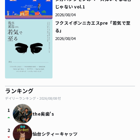
じゃない vol.1
2026/08/04
フクスイボンニカエスpre「若気で至
る」
2026/08/04
ランキング
デイリーランキング・
2026/08/08
付
1
the奥歯's
arrow_drop_up
2
仙台シティーキャッツ
arrow_drop_down