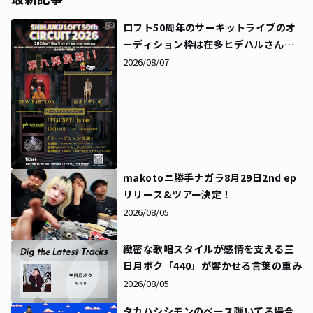
ロフト50周年のサーキットライブのオ
ーディション枠は在多ヒデハルさんに
決定！同時にタイムテーブルも解禁に
2026/08/07
makotoニ勝手ナガラ8月29日2nd ep
リリース&ツアー決定！
2026/08/05
緻密な歌唱スタイルが感情を支える――三
日月ボク「440」が響かせる言葉の重み
2026/08/05
タカハシシモンのベース弾いてる場合