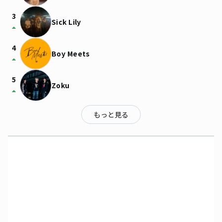
3
Sick Lily
arrow_drop_up
4
Boy Meets
arrow_drop_up
5
Zoku
arrow_drop_up
もっと見る