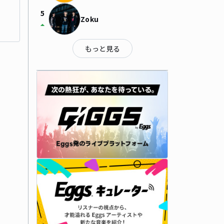
5
Zoku
arrow_drop_up
もっと見る