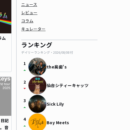
ニュース
レビュー
コラム
キュレーター
ラム
ランキング
デイリーランキング・
2026/08/08
付
1
the奥歯's
arrow_drop_up
2
仙台シティーキャッツ
arrow_drop_down
3
Sick Lily
arrow_drop_up
4
r 日記
Boy Meets
arrow_drop_up
ル。音