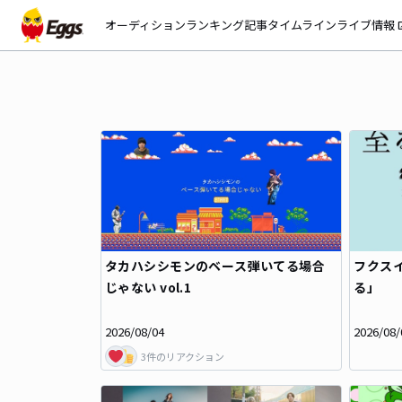
オーディション
ランキング
記事
タイムライン
ライブ情報
open_
タカハシシモンのベース弾いてる場合
フクス
じゃない vol.1
る」
2026/08/04
2026/08/
3
件のリアクション