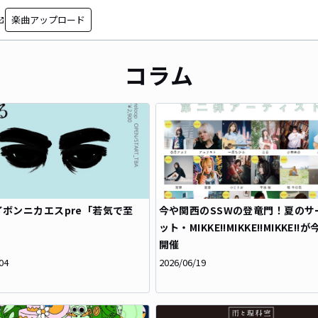
楽曲アップロード
in_new
コラム
イボンニカエスpre「若気で至
今や関西のSSWの登竜門！夏のサ
ット・MIKKE!!MIKKE!!MIKKE!!
開催
04
2026/06/19