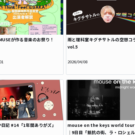
A MUSEが作る音楽のお祭り！
雨と理科室キグチサトルの空想コ
vol.5
01
2026/04/08
日記 #14「1年間ありがズ」
mouse on the keys world tou
｜9日目「抵抗の街、ラ・ロシェ