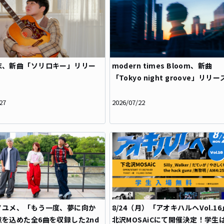
志、新曲「ソリロキー」リリー
modern times Bloom、新曲
「Tokyo night groove」リリー
27
2026/07/22
ノユメ、「もう一度、夢に向か
8/24（月）「アオキハルヘVol.16
を込めた全6曲を収録した2nd
北沢MOSAiCにて開催決定！学生