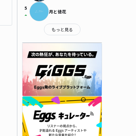
5
月と徒花
arrow_drop_up
もっと見る