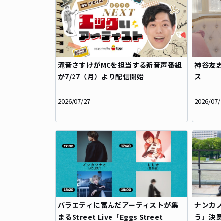
滝音さすけがMCを担当する新音声番組
神谷友
が7/27（月）より配信開始
ス
2026/07/27
2026/07/
バラエティに富んだアーティストが集
ナンカ
まるStreet Live「Eggs Street
う」決意