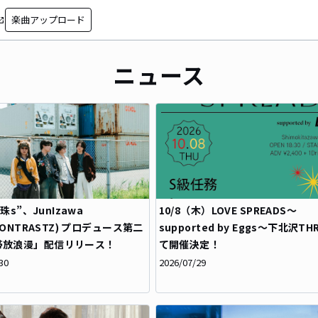
楽曲アップロード
in_new
ニュース
 真珠s”、JunIzawa
10/8（木）LOVE SPREADS～
/CONTRASTZ) プロデュース第二
supported by Eggs～下北沢TH
帯放浪漫」配信リリース！
て開催決定！
30
2026/07/29