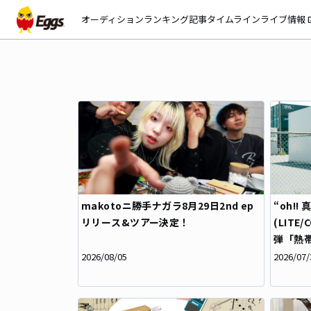
オーディション
ランキング
記事
タイムライン
ライブ情報
open_
makotoニ勝手ナガラ8月29日2nd ep
“oh!!
リリース&ツアー決定！
(LITE
弾「熱
2026/08/05
2026/07/