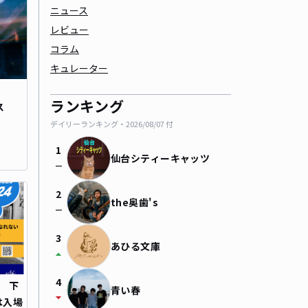
ニュース
レビュー
コラム
キュレーター
ランキング
ス
デイリーランキング・
2026/08/07
付
1
仙台シティーキャッツ
check_indeterminate_small
2
the奥歯's
check_indeterminate_small
3
あひる文庫
arrow_drop_up
4
」 下
青い春
arrow_drop_down
は入場