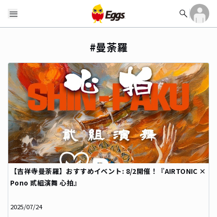
search
menu
#曼荼羅
【吉祥寺曼荼羅】おすすめイベント: 8/2開催！『AIRTONIC ×
Pono 貳組演舞 心拍』
2025/07/24