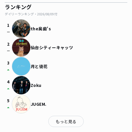
ランキング
デイリーランキング・
2026/08/09
付
1
the奥歯's
check_indeterminate_small
2
仙台シティーキャッツ
check_indeterminate_small
3
月と徒花
arrow_drop_up
4
Zoku
arrow_drop_up
5
JUGEM.
arrow_drop_up
もっと見る