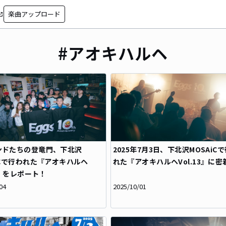
楽曲アップロード
in_new
#アオキハルヘ
ンドたちの登竜門、下北沢
2025年7月3日、下北沢MOSAiC
iCで行われた『アオキハルヘ
れた『アオキハルヘVol.13』に密
14』をレポート！
04
2025/10/01