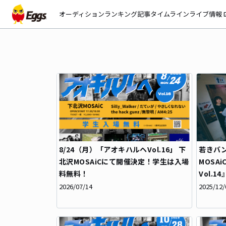
オーディション
ランキング
記事
タイムライン
ライブ情報
open_
8/24（月）「アオキハルヘVol.16」 下
若きバ
北沢MOSAiCにて開催決定！学生は入場
MOSA
料無料！
Vol.
2026/07/14
2025/12/