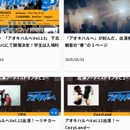
木）「アオキハルヘVol.13」 下北
『アオキハルヘ』が刻んだ、出演
AiCにて開催決定！学生は入場料
観客の“春”の１ページ
16
2025/05/03
ルヘVol.12出演！～リチカ～
アオキハルヘVol.12出演！～
CozyLand～