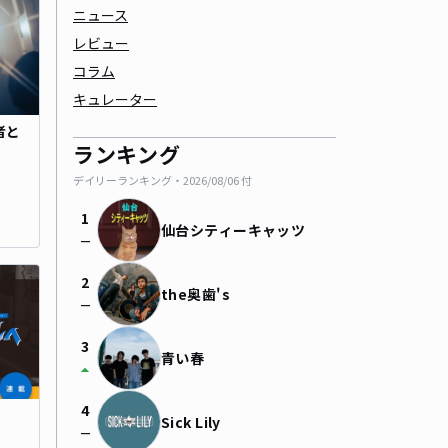
ニュース
レビュー
コラム
キュレーター
者と
ランキング
デイリーランキング・
2026/08/06
付
1
仙台シティーキャッツ
check_indeterminate_small
2
the奥歯's
check_indeterminate_small
3
青い春
arrow_drop_up
4
Sick Lily
check_indeterminate_small